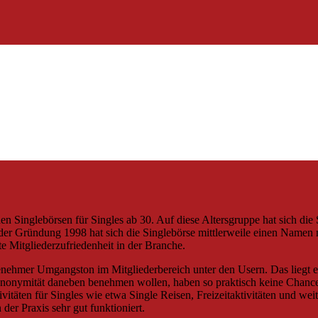
 den Singlebörsen für Singles ab 30. Auf diese Altersgruppe hat sich die S
it der Gründung 1998 hat sich die Singlebörse mittlerweile einen Namen
e Mitgliederzufriedenheit in der Branche.
genehmer Umgangston im Mitgliederbereich unter den Usern. Das liegt ei
r Anonymität daneben benehmen wollen, haben so praktisch keine Chanc
vitäten für Singles wie etwa Single Reisen, Freizeitaktivitäten und we
er Praxis sehr gut funktioniert.