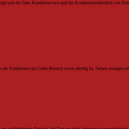
igt sich der faire Kundenservice und die Kundenorientiertheit von Dat
die Funktionen im Gratis Bereich etwas dürftig ist. Neben wenigen kle
 im ausführlichen Dating Cafe Test erwähnt, leider nur eingeschränkte 