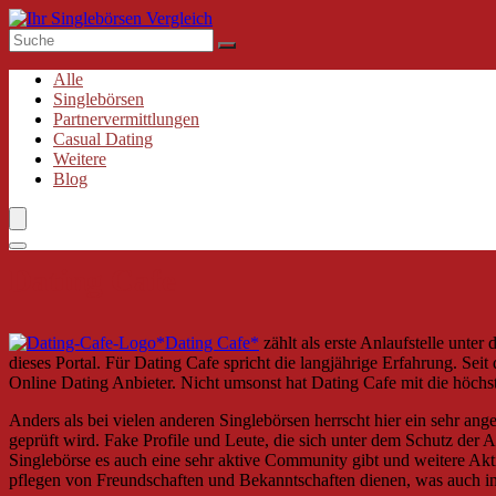
Alle
Singlebörsen
Partnervermittlungen
Casual Dating
Weitere
Blog
Dating Cafe
Dating Cafe
zählt als erste Anlaufstelle unter
dieses Portal. Für Dating Cafe spricht die langjährige Erfahrung. Se
Online Dating Anbieter. Nicht umsonst hat Dating Cafe mit die höchst
Anders als bei vielen anderen Singlebörsen herrscht hier ein sehr an
geprüft wird. Fake Profile und Leute, die sich unter dem Schutz de
Singlebörse es auch eine sehr aktive Community gibt und weitere Akti
pflegen von Freundschaften und Bekanntschaften dienen, was auch in d