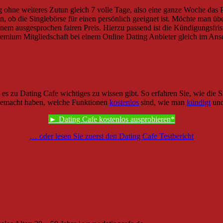
ng ohne weiteres Zutun gleich 7 volle Tage, also eine ganze Woche das 
n, ob die Singlebörse für einen persönlich geeignet ist. Möchte man üb
inem ausgesprochen fairen Preis. Hierzu passend ist die Kündigungsfri
mium Mitgliedschaft bei einem Online Dating Anbieter gleich im Anschl
s es zu Dating Cafe wichtiges zu wissen gibt. So erfahren Sie, wie die
 gemacht haben, welche Funktionen
kostenlos
sind, wie man
kündigt
und
► Dating Cafe kostenlos ausprobieren
… oder lesen Sie zuerst den Dating Cafe Testbericht