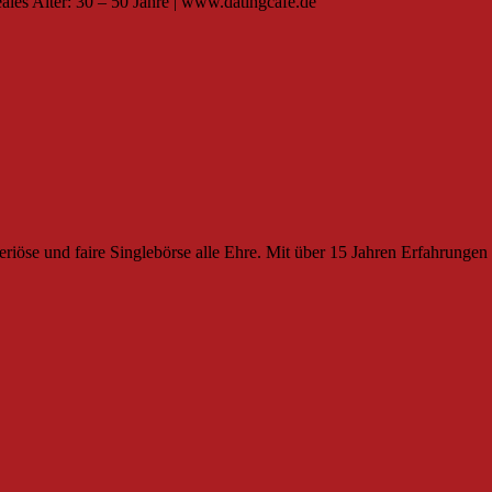
eales Alter: 30 – 50 Jahre | www.datingcafe.de
öse und faire Singlebörse alle Ehre. Mit über 15 Jahren Erfahrungen i