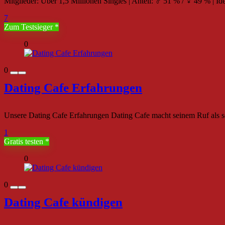
Mitglieder: Über 1,5 Millionen Singles | Anteil: ♂ 51 % / ♀ 49 % | Id
7
Zum Testsieger
0
0
Dating Cafe Erfahrungen
Unsere Dating Cafe Erfahrungen Dating Cafe macht seinem Ruf als seri
1
Gratis testen
0
0
Dating Cafe kündigen