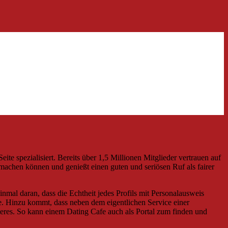
eite spezialisiert. Bereits über 1,5 Millionen Mitglieder vertrauen auf
 machen können und genießt einen guten und seriösen Ruf als fairer
nmal daran, dass die Echtheit jedes Profils mit Personalausweis
e. Hinzu kommt, dass neben dem eigentlichen Service einer
iteres. So kann einem Dating Cafe auch als Portal zum finden und