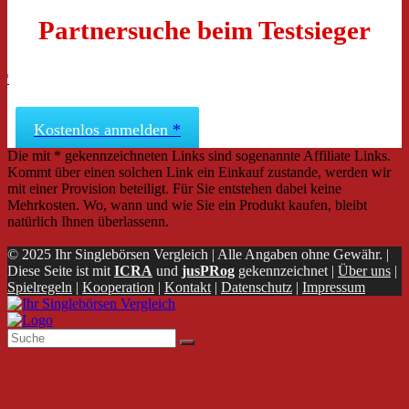
Partnersuche beim Testsieger
Kostenlos anmelden
Die mit * gekennzeichneten Links sind sogenannte Affiliate Links.
Kommt über einen solchen Link ein Einkauf zustande, werden wir
mit einer Provision beteiligt. Für Sie entstehen dabei keine
Mehrkosten. Wo, wann und wie Sie ein Produkt kaufen, bleibt
natürlich Ihnen überlassenn.
© 2025 Ihr Singlebörsen Vergleich | Alle Angaben ohne Gewähr. |
Diese Seite ist mit
ICRA
und
jusPRog
gekennzeichnet |
Über uns
|
Spielregeln
|
Kooperation
|
Kontakt
|
Datenschutz
|
Impressum