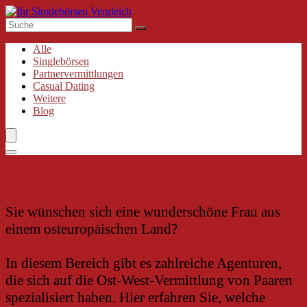
Alle
Singlebörsen
Partnervermittlungen
Casual Dating
Weitere
Blog
Osteuropa Partnervermittlungen
Sie wünschen sich eine wunderschöne Frau aus
einem osteuropäischen Land?
In diesem Bereich gibt es zahlreiche Agenturen,
die sich auf die Ost-West-Vermittlung von Paaren
spezialisiert haben. Hier erfahren Sie, welche