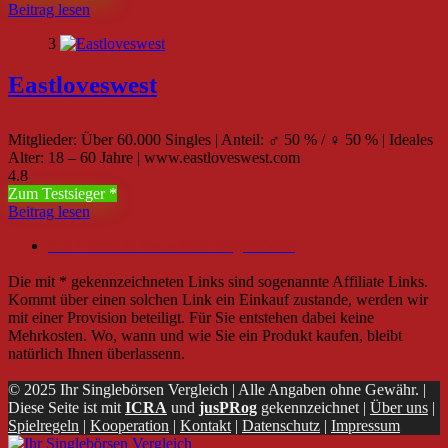
Beitrag lesen
3
Eastloveswest
Mitglieder: Über 60.000 Singles | Anteil: ♂ 50 % / ♀ 50 % | Ideales
Alter: 18 – 60 Jahre | www.eastloveswest.com
4.8
Zum Testsieger
Beitrag lesen
Zur Übersicht besonderer Singlebörsen
Die mit * gekennzeichneten Links sind sogenannte Affiliate Links.
Kommt über einen solchen Link ein Einkauf zustande, werden wir
mit einer Provision beteiligt. Für Sie entstehen dabei keine
Mehrkosten. Wo, wann und wie Sie ein Produkt kaufen, bleibt
natürlich Ihnen überlassenn.
© 2025 Ihr Singlebörsen Vergleich | Alle Angaben ohne Gewähr. |
Diese Seite ist mit
ICRA
und
jusPRog
gekennzeichnet |
Über uns
|
Spielregeln
|
Kooperation
|
Kontakt
|
Datenschutz
|
Impressum