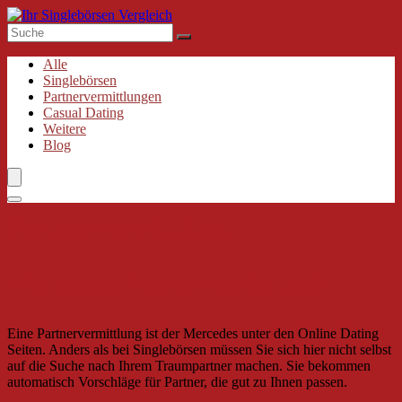
Alle
Singlebörsen
Partnervermittlungen
Casual Dating
Weitere
Blog
Partnervermittlung
Was ist eine Partnervermittlung?
Eine Partnervermittlung ist der Mercedes unter den Online Dating
Seiten. Anders als bei Singlebörsen müssen Sie sich hier nicht selbst
auf die Suche nach Ihrem Traumpartner machen. Sie bekommen
automatisch Vorschläge für Partner, die gut zu Ihnen passen.