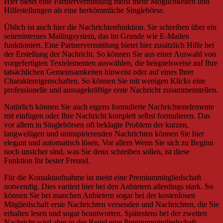
Hier bietet eine Partnervermittlung meist mehr Möglichkeiten und
Hilfestellungen als eine herkömmliche Singlebörse.
Üblich ist auch hier die Nachrichtenfunktion. Sie schreiben über ein
seiteninternes Mailingsystem, das im Grunde wie E-Mailen
funktioniert. Eine Partnervermittlung bietet hier zusätzlich Hilfe bei
der Erstellung der Nachricht. So können Sie aus einer Auswahl von
vorgefertigten Textelementen auswählen, die beispielsweise auf Ihre
tatsächlichen Gemeinsamkeiten hinweist oder auf eines Ihrer
Charaktereigenschaften. So können Sie mit wenigen Klicks eine
professionelle und aussagekräftige erste Nachricht zusammenstellen.
Natürlich können Sie auch eigens formulierte Nachrichtenelemente
mit einfügen oder Ihre Nachricht komplett selbst formulieren. Das
vor allem in Singlebörsen oft beklagte Problem der kurzen,
langweiligen und uninspirierenden Nachrichten können Sie hier
elegant und automatisch lösen. Vor allem Wenn Sie sich zu Beginn
noch unsicher sind, was Sie denn schreiben sollen, ist diese
Funktion Ihr bester Freund.
Für die Kontaktaufnahme ist meist eine Premiummitgliedschaft
notwendig. Dies variiert hier bei den Anbietern allerdings stark. So
können Sie bei manchen Anbietern sogar bei der kostenlosen
Mitgliedschaft erste Nachrichten versenden und Nachrichten, die Sie
erhalten lesen und sogar beantworten. Spätestens bei der zweiten
Nachricht wird aber in der Regel eine Premiummitgliedschaft