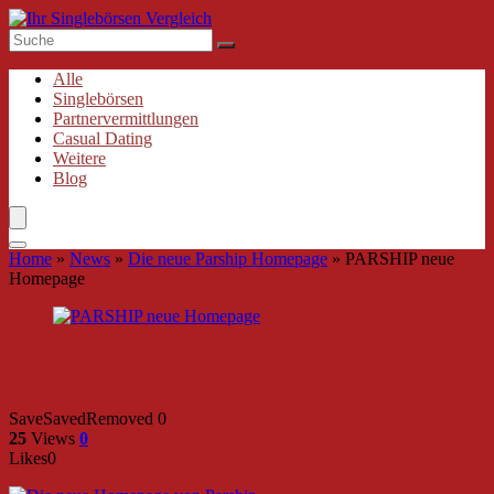
Alle
Singlebörsen
Partnervermittlungen
Casual Dating
Weitere
Blog
Home
»
News
»
Die neue Parship Homepage
»
PARSHIP neue
Homepage
PARSHIP neue Homepage
Save
Saved
Removed
0
25
Views
0
Likes
0