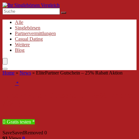
Alle
Singlebörsen
Partnervermittlungen
Casual Dating
Weitere
Blog
Home
»
News
»
ElitePartner Gutschein – 25% Rabatt Aktion
ElitePartner Gutschein – 25% Rabatt
Aktion
Gratis testen
Save
Saved
Removed
0
93
Views
0