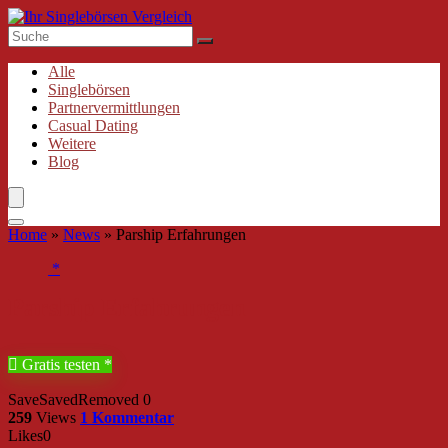
Alle
Singlebörsen
Partnervermittlungen
Casual Dating
Weitere
Blog
Home
»
News
»
Parship Erfahrungen
Parship Erfahrungen
Gratis testen
Save
Saved
Removed
0
259
Views
1 Kommentar
Likes
0