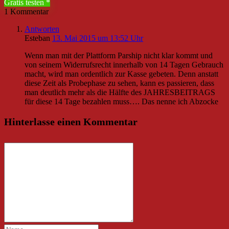
Gratis testen
1 Kommentar
Antworten
Esteban
13. Mai 2015 um 13:52 Uhr
Wenn man mit der Plattform Parship nicht klar kommt und
von seinem Widerrufsrecht innerhalb von 14 Tagen Gebrauch
macht, wird man ordentlich zur Kasse gebeten. Denn anstatt
diese Zeit als Probephase zu sehen, kann es passieren, dass
man deutlich mehr als die Hälfte des JAHRESBEITRAGS
für diese 14 Tage bezahlen muss…. Das nenne ich Abzocke
Hinterlasse einen Kommentar