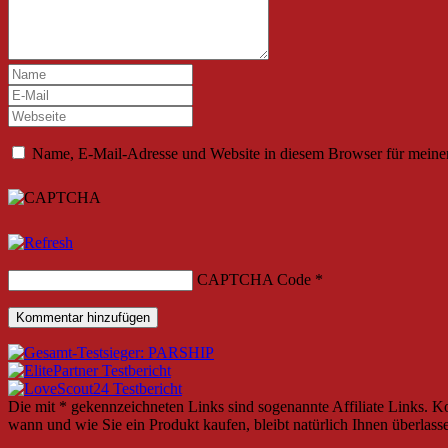
Name, E-Mail-Adresse und Website in diesem Browser für meine
CAPTCHA Code
*
Die mit * gekennzeichneten Links sind sogenannte Affiliate Links. K
wann und wie Sie ein Produkt kaufen, bleibt natürlich Ihnen überlass