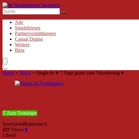
Alle
Singlebörsen
Partnervermittlungen
Casual Dating
Weitere
Blog
Home
»
News
»
Single.de ♥ 7 Tage gratis zum Valentinstag ♥
Abgelaufen
Single.de ♥ 7 Tage gratis z
Zum Testsieger
Save
Saved
Removed
0
227
Views
0
Likes
0