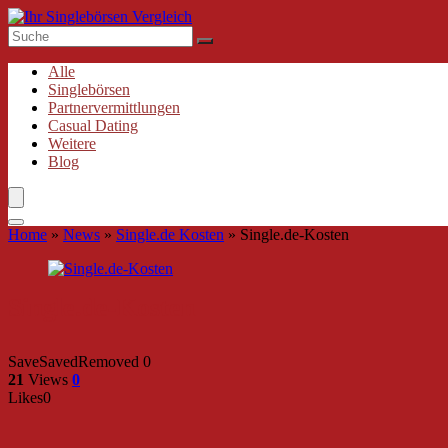
Alle
Singlebörsen
Partnervermittlungen
Casual Dating
Weitere
Blog
Home
»
News
»
Single.de Kosten
»
Single.de-Kosten
Single.de-Kosten
Save
Saved
Removed
0
21
Views
0
Likes
0