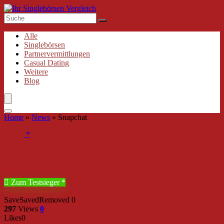
Alle
Singlebörsen
Partnervermittlungen
Casual Dating
Weitere
Blog
Home
»
News
»
Snapchat
Snapchat
Zum Testsieger
Save
Saved
Removed
0
297
Views
0
Likes
0