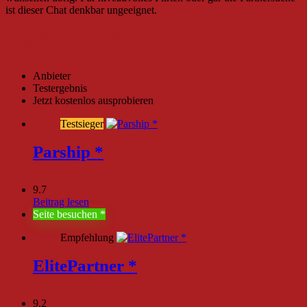
ist dieser Chat denkbar ungeeignet.
Top 3 Alternativen
Anbieter
Testergebnis
Jetzt kostenlos ausprobieren
Testsieger
Parship
9.7
Beitrag lesen
Seite besuchen
Empfehlung
ElitePartner
9.2