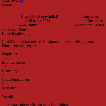
3341
Views
0
Likes
0
Mitglieder:
Über
10.000 (geschätzt)
Basis-Account:
Kostenlos
Geschlechter:
♂ 50% / ♀ 50%
Kosten Premium:
Kostenlos
Ø Alter:
16 – 45 Jahre
Webseite:
www.chat2000.net
1.6
Testergebnis
Keine Empfehlung
Chat2000 - ein kostenloses Chatportal ohne Anmeldung, zum
Flirten eher ungeeignet
Mitglieder
1.5
Erfolgschancen
1.5
Bedienung
2
Gratis Funktionen
2
Seriosität
1
Vorteile
Kostenloses Chatten ohne Anmeldung