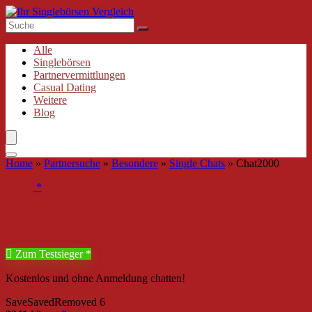
Alle
Singlebörsen
Partnervermittlungen
Casual Dating
Weitere
Blog
Home
»
Partnersuche
»
Besondere
»
Single Chats
»
Chat2000
Chat2000
Zum Testsieger
Kostenlos und ohne Anmeldung chatten!
Save
Saved
Removed
6