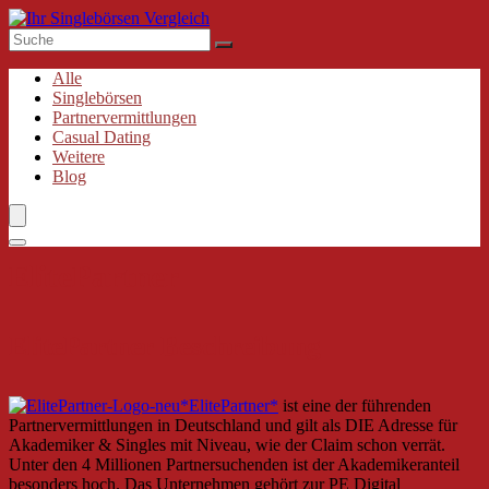
Alle
Singlebörsen
Partnervermittlungen
Casual Dating
Weitere
Blog
ElitePartner
ElitePartner Beschreibung
ElitePartner
ist eine der führenden
Partnervermittlungen in Deutschland und gilt als DIE Adresse für
Akademiker & Singles mit Niveau, wie der Claim schon verrät.
Unter den 4 Millionen Partnersuchenden ist der Akademikeranteil
besonders hoch. Das Unternehmen gehört zur PE Digital