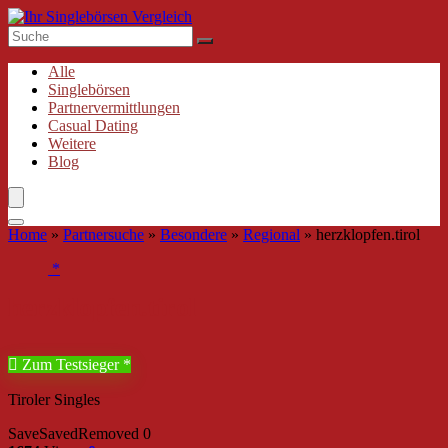
Alle
Singlebörsen
Partnervermittlungen
Casual Dating
Weitere
Blog
Home
»
Partnersuche
»
Besondere
»
Regional
»
herzklopfen.tirol
herzklopfen.tirol
Zum Testsieger
Tiroler Singles
Save
Saved
Removed
0