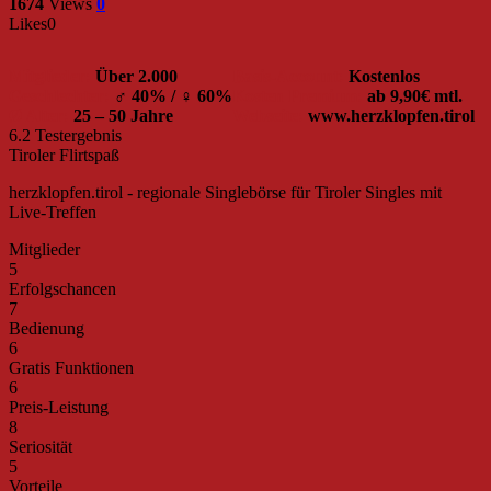
1674
Views
0
Likes
0
Mitglieder:
Über 2.000
Basis-Account:
Kostenlos
Geschlechter:
♂ 40% / ♀ 60%
Kosten Premium:
ab 9,90€ mtl.
Ø Alter:
25 – 50 Jahre
Webseite:
www.herzklopfen.tirol
6.2
Testergebnis
Tiroler Flirtspaß
herzklopfen.tirol - regionale Singlebörse für Tiroler Singles mit
Live-Treffen
Mitglieder
5
Erfolgschancen
7
Bedienung
6
Gratis Funktionen
6
Preis-Leistung
8
Seriosität
5
Vorteile