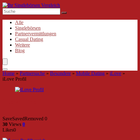
Alle
Singlebörsen
Partnervermittlungen
Casual Dating
Weitere
Blog
Home
»
Partnersuche
»
Besondere
»
Mobile Dating
»
iLove
»
iLove Profil
iLove Profil
Save
Saved
Removed
0
30
Views
0
Likes
0