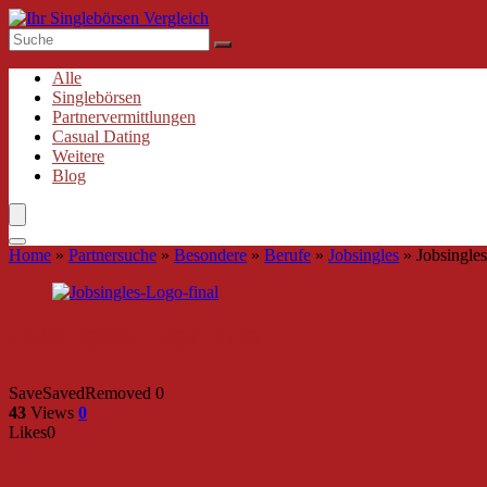
Alle
Singlebörsen
Partnervermittlungen
Casual Dating
Weitere
Blog
Home
»
Partnersuche
»
Besondere
»
Berufe
»
Jobsingles
»
Jobsingle
Jobsingles-Logo-final
Save
Saved
Removed
0
43
Views
0
Likes
0