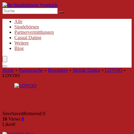
Alle
Singlebörsen
Partnervermittlungen
Casual Dating
Weitere
Blog
Home
»
Partnersuche
»
Besondere
»
Mobile Dating
»
LOVOO
»
LOVOO
LOVOO
Save
Saved
Removed
0
16
Views
0
Likes
0