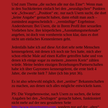
Und zum Thema „die suchen alle nur das Eine“: Wenn man
in den Suchkriterien einfach bei den „neuraligschen“ Punkten
wie „Schwanz“, „Position“ etc. nur nach Usern sucht, die dort
„keine Angabe“ gemacht haben, dann erhält man auch –
zumindest augenscheinlich – „vernünftige“ Ergebnisse.
Andersherum: Bei Usern, die in Ihrem Profil ihre sexuellen
Vorlieben bzw. ihre körperlichen „Ausstattungsmerkmale“
angeben, ist doch von vornherein schon klar, dass es dort
nicht um einfaches Kennenlernen geht.
Jedenfalls habe ich auf diese Art dort sehr nette Menschen
kennengelernt, mit denen ich noch nie Sex hatte, mich aber
schon etliche Male auf einen Kaffee getroffen habe und von
denen ich einige sogar zu meinem „inneren Kreis“ zählen
würde. Meine beiden einzigen Beziehungen/Partnerschaften
habe ich über Gayromeo kennengelernt, die erste hielt 4
Jahre, die zweite hielt 7 Jahre (ich bin jetzt 36).
Es ist also sehrwohl möglich, dort „seriöse“ Bekanntschaften
zu machen, aus denen sich alles mögliche entwickeln kann.
PS: Die Vorgehensweise, nach Usern zu suchen, die keine
Angaben bei den „Sexfragen“ gemacht haben, funktioniert
nicht mehr auf der neu gestalteten Seite
http://www.planetromeo.com
, sondern nur auf der „alten“