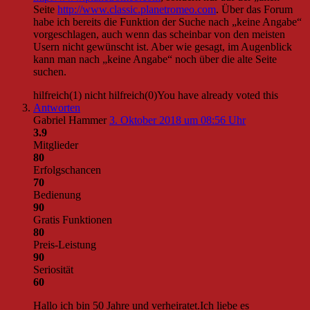
Seite
http://www.classic.planetromeo.com
. Über das Forum
habe ich bereits die Funktion der Suche nach „keine Angabe“
vorgeschlagen, auch wenn das scheinbar von den meisten
Usern nicht gewünscht ist. Aber wie gesagt, im Augenblick
kann man nach „keine Angabe“ noch über die alte Seite
suchen.
hilfreich
(
1
)
nicht hilfreich
(
0
)
You have already voted this
Antworten
Gabriel Hammer
3. Oktober 2018 um 08:56 Uhr
3.9
Mitglieder
80
Erfolgschancen
70
Bedienung
90
Gratis Funktionen
80
Preis-Leistung
90
Seriosität
60
Hallo ich bin 50 Jahre und verheiratet.Ich liebe es