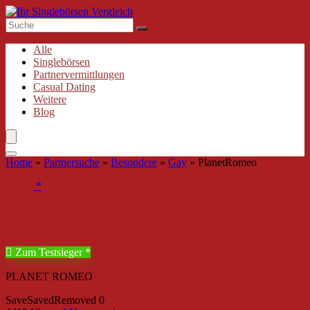
Alle
Singlebörsen
Partnervermittlungen
Casual Dating
Weitere
Blog
Home
»
Partnersuche
»
Besondere
»
Gay
»
PlanetRomeo
PlanetRomeo
Zum Testsieger
PLANET ROMEO
Save
Saved
Removed
0