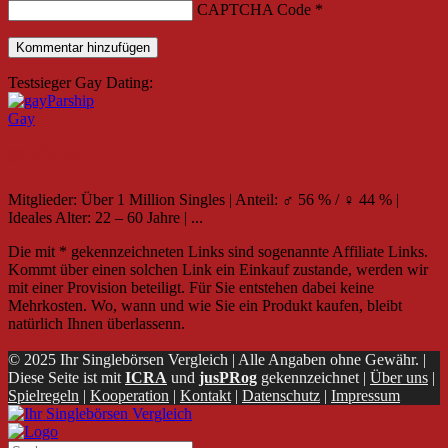
CAPTCHA Code
*
Testsieger Gay Dating:
Gay
gayParship
Mitglieder: Über 1 Million Singles | Anteil: ♂ 56 % / ♀ 44 % |
Ideales Alter: 22 – 60 Jahre | ...
Die mit * gekennzeichneten Links sind sogenannte Affiliate Links.
Kommt über einen solchen Link ein Einkauf zustande, werden wir
mit einer Provision beteiligt. Für Sie entstehen dabei keine
Mehrkosten. Wo, wann und wie Sie ein Produkt kaufen, bleibt
natürlich Ihnen überlassenn.
© 2025 Ihr Singlebörsen Vergleich | Alle Angaben ohne Gewähr. |
Diese Seite ist mit
ICRA
und
jusPRog
gekennzeichnet |
Über uns
|
Spielregeln
|
Kooperation
|
Kontakt
|
Datenschutz
|
Impressum