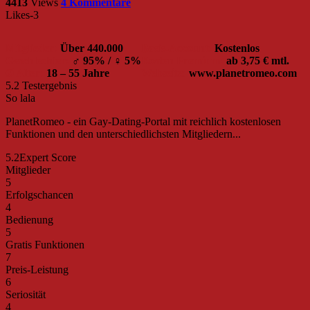
4413
Views
4 Kommentare
Likes
-3
Mitglieder:
Über 440.000
Basis-Account:
Kostenlos
Geschlechter:
♂ 95% / ♀ 5%
Kosten Premium:
ab 3,75 € mtl.
Ø Alter:
18 – 55 Jahre
Webseite:
www.planetromeo.com
5.2
Testergebnis
So lala
PlanetRomeo - ein Gay-Dating-Portal mit reichlich kostenlosen
Funktionen und den unterschiedlichsten Mitgliedern...
5.2
Expert Score
Mitglieder
5
Erfolgschancen
4
Bedienung
5
Gratis Funktionen
7
Preis-Leistung
6
Seriosität
4