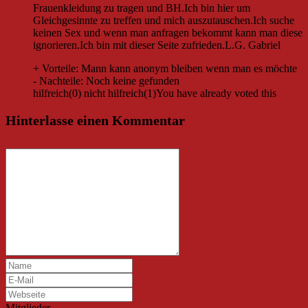
Frauenkleidung zu tragen und BH.Ich bin hier um
Gleichgesinnte zu treffen und mich auszutauschen.Ich suche
keinen Sex und wenn man anfragen bekommt kann man diese
ignorieren.Ich bin mit dieser Seite zufrieden.L.G. Gabriel
+ Vorteile:
Mann kann anonym bleiben wenn man es möchte
- Nachteile:
Noch keine gefunden
hilfreich
(
0
)
nicht hilfreich
(
1
)
You have already voted this
Hinterlasse einen Kommentar
Mitglieder