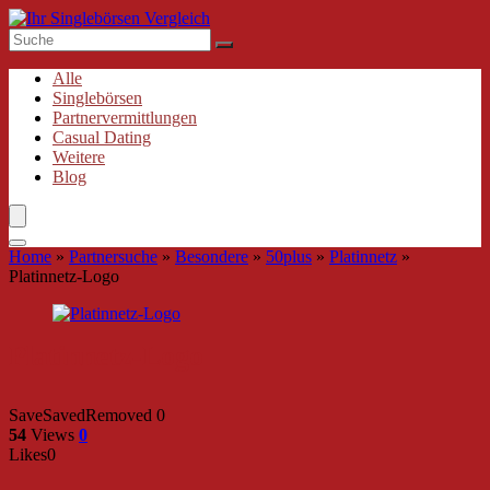
Alle
Singlebörsen
Partnervermittlungen
Casual Dating
Weitere
Blog
Home
»
Partnersuche
»
Besondere
»
50plus
»
Platinnetz
»
Platinnetz-Logo
Platinnetz-Logo
Save
Saved
Removed
0
54
Views
0
Likes
0