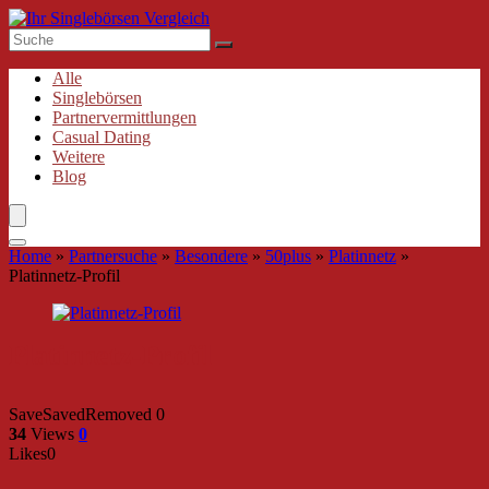
Alle
Singlebörsen
Partnervermittlungen
Casual Dating
Weitere
Blog
Home
»
Partnersuche
»
Besondere
»
50plus
»
Platinnetz
»
Platinnetz-Profil
Platinnetz-Profil
Save
Saved
Removed
0
34
Views
0
Likes
0