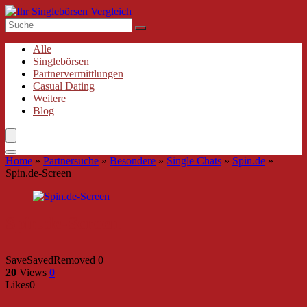
Alle
Singlebörsen
Partnervermittlungen
Casual Dating
Weitere
Blog
Home
»
Partnersuche
»
Besondere
»
Single Chats
»
Spin.de
»
Spin.de-Screen
Spin.de-Screen
Save
Saved
Removed
0
20
Views
0
Likes
0