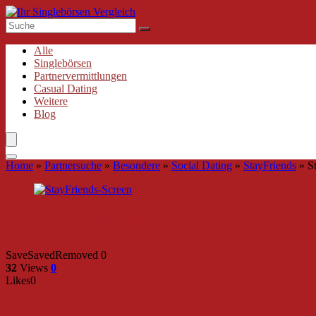
Alle
Singlebörsen
Partnervermittlungen
Casual Dating
Weitere
Blog
Home
»
Partnersuche
»
Besondere
»
Social Dating
»
StayFriends
»
S
StayFriends-Screen
Save
Saved
Removed
0
32
Views
0
Likes
0