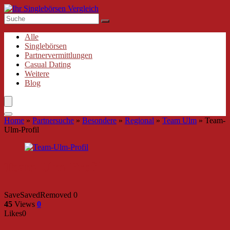
Alle
Singlebörsen
Partnervermittlungen
Casual Dating
Weitere
Blog
Home
»
Partnersuche
»
Besondere
»
Regional
»
Team Ulm
»
Team-
Ulm-Profil
Team-Ulm-Profil
Save
Saved
Removed
0
45
Views
0
Likes
0