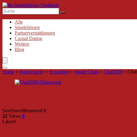
Alle
Singlebörsen
Partnervermittlungen
Casual Dating
Weitere
Blog
Home
»
Partnersuche
»
Besondere
»
Single Chats
»
Chat2000
»
Chat
Chat2000-Dialogchat
Save
Saved
Removed
0
22
Views
0
Likes
0