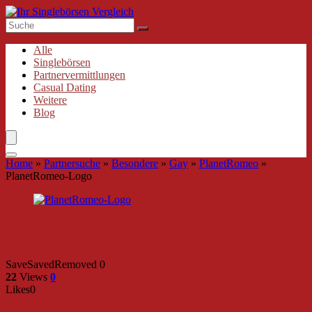
Alle
Singlebörsen
Partnervermittlungen
Casual Dating
Weitere
Blog
Home
»
Partnersuche
»
Besondere
»
Gay
»
PlanetRomeo
»
PlanetRomeo-Logo
PlanetRomeo-Logo
Save
Saved
Removed
0
22
Views
0
Likes
0