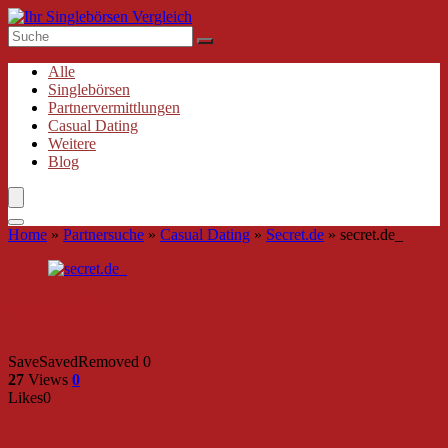
Alle
Singlebörsen
Partnervermittlungen
Casual Dating
Weitere
Blog
Home
»
Partnersuche
»
Casual Dating
»
Secret.de
»
secret.de_
secret.de_
Save
Saved
Removed
0
27
Views
0
Likes
0